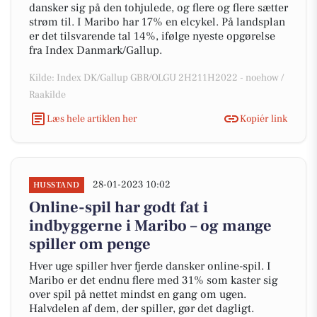
dansker sig på den tohjulede, og flere og flere sætter
strøm til. I Maribo har 17% en elcykel. På landsplan
er det tilsvarende tal 14%, ifølge nyeste opgørelse
fra Index Danmark/Gallup.
Kilde: Index DK/Gallup GBR/OLGU 2H211H2022 - noehow /
Raakilde
Læs hele artiklen her
Kopiér link
28-01-2023 10:02
HUSSTAND
Online-spil har godt fat i
indbyggerne i Maribo – og mange
spiller om penge
Hver uge spiller hver fjerde dansker online-spil. I
Maribo er det endnu flere med 31% som kaster sig
over spil på nettet mindst en gang om ugen.
Halvdelen af dem, der spiller, gør det dagligt.