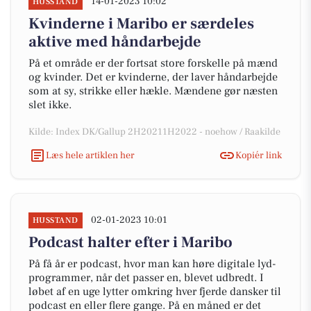
14-01-2023 10:02
HUSSTAND
Kvinderne i Maribo er særdeles
aktive med håndarbejde
På et område er der fortsat store forskelle på mænd
og kvinder. Det er kvinderne, der laver håndarbejde
som at sy, strikke eller hækle. Mændene gør næsten
slet ikke.
Kilde: Index DK/Gallup 2H20211H2022 - noehow / Raakilde
Læs hele artiklen her
Kopiér link
02-01-2023 10:01
HUSSTAND
Podcast halter efter i Maribo
På få år er podcast, hvor man kan høre digitale lyd-
programmer, når det passer en, blevet udbredt. I
løbet af en uge lytter omkring hver fjerde dansker til
podcast en eller flere gange. På en måned er det