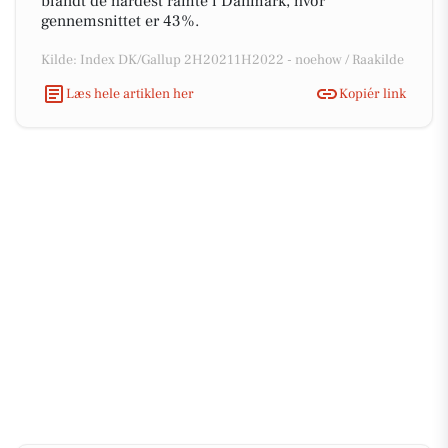
blandt de hårdest ramte i Danmark, hvor
gennemsnittet er 43%.
Kilde: Index DK/Gallup 2H20211H2022 - noehow / Raakilde
Læs hele artiklen her
Kopiér link