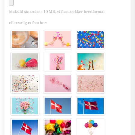
Maks fil størrelse : 10 MB, vi foretrækker bredformat
eller vælg et foto her: