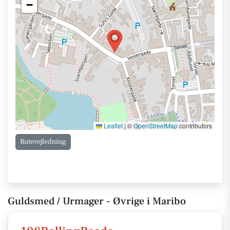
−
Leaflet
|
©
OpenStreetMap
contributors
Rutevejledning
Guldsmed / Urmager - Øvrige i Maribo