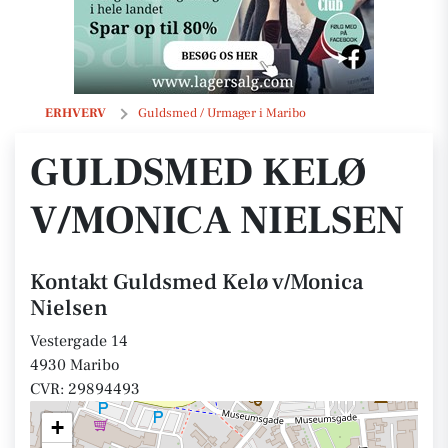
Guldsmed Kelø v/Monica Nielsen
ERHVERV
Guldsmed / Urmager i Maribo
GULDSMED KELØ
V/MONICA NIELSEN
Kontakt Guldsmed Kelø v/Monica
Nielsen
Vestergade 14
4930 Maribo
CVR: 29894493
+