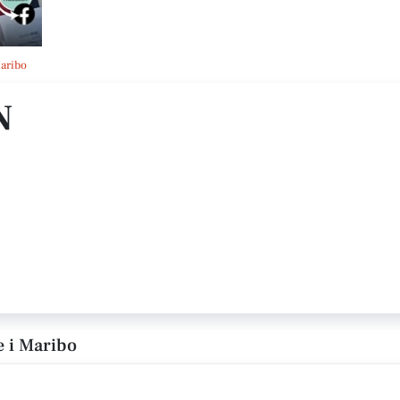
aribo
N
 i Maribo