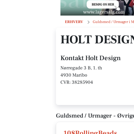
Holt Design
ERHVERV
Guldsmed / Urmager i M
HOLT DESIG
Kontakt Holt Design
Nørregade 3 B, 1. th
4930 Maribo
CVR: 38285904
Guldsmed / Urmager - Øvrige
108RollingBeads