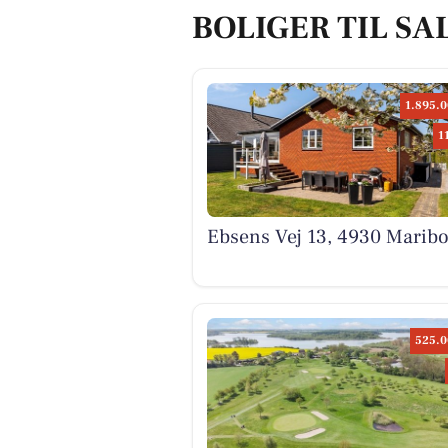
BOLIGER TIL SA
1.895.0
1
Ebsens Vej 13, 4930 Marib
525.0