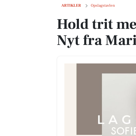
Hold trit med lokalområdet: Nyt fra Ma
ARTIKLER
Opslagstavlen
Hold trit m
Nyt fra Mar