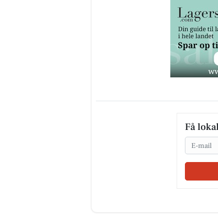
Få loka
Email