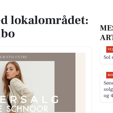
ribo
ed lokalområdet:
ME
ibo
AR
VE
Sol 
BO
Søn
solg
og 4