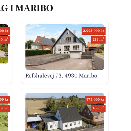
LG I MARIBO
00 kr
2.995.000 kr
2
2
10 m
214 m
o
Refshalevej 73, 4930 Maribo
00 kr
975.000 kr
2
2
0 m
100 m