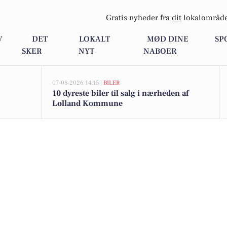
Gratis nyheder fra
dit
lokalområde
V
DET
LOKALT
MØD DINE
SP
SKER
NYT
NABOER
07-08-2026 14:15 |
BILER
10 dyreste biler til salg i nærheden af
Lolland Kommune