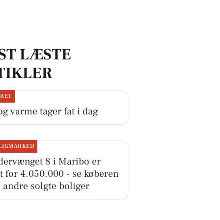
ST LÆSTE
TIKLER
JRET
og varme tager fat i dag
LIGMARKED
dervænget 8 i Maribo er
t for 4.050.000 - se køberen
 andre solgte boliger