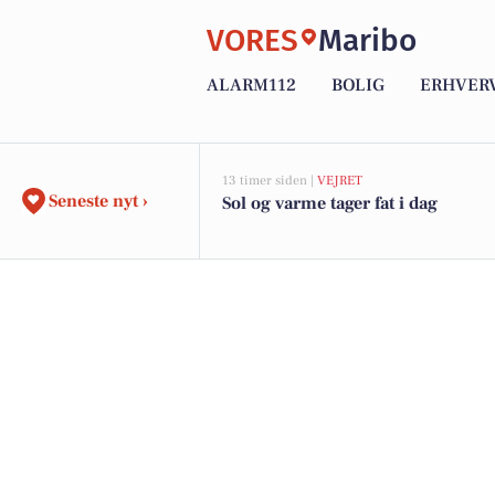
VORES
Maribo
ALARM112
BOLIG
ERHVER
13 timer siden |
VEJRET
Seneste nyt ›
Sol og varme tager fat i dag