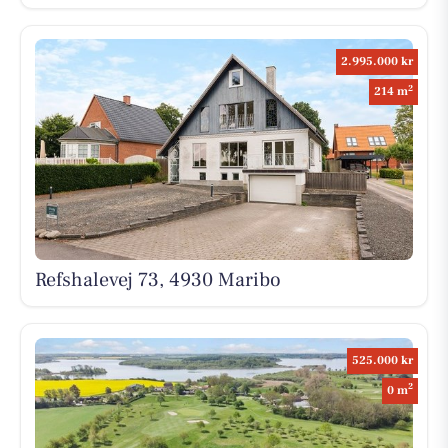
2.995.000 kr
2
214 m
Refshalevej 73, 4930 Maribo
525.000 kr
2
0 m