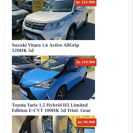
kr. 134.900
Suzuki Vitara 1,6 Active AllGrip
120HK 5d
kr. 119.900
Toyota Yaris 1,5 Hybrid H3 Limited
Edition E-CVT 100HK 5d Trinl. Gear
kr. 99.900