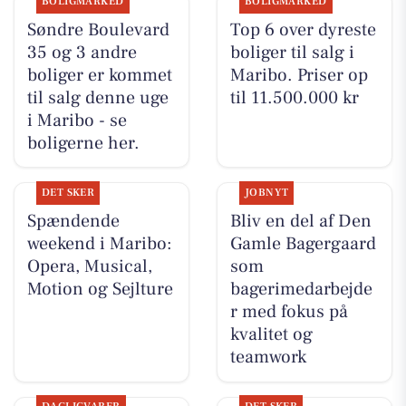
BOLIGMARKED
BOLIGMARKED
Søndre Boulevard
Top 6 over dyreste
35 og 3 andre
boliger til salg i
boliger er kommet
Maribo. Priser op
til salg denne uge
til 11.500.000 kr
i Maribo - se
boligerne her.
DET SKER
JOBNYT
Spændende
Bliv en del af Den
weekend i Maribo:
Gamle Bagergaard
Opera, Musical,
som
Motion og Sejlture
bagerimedarbejde
r med fokus på
kvalitet og
teamwork