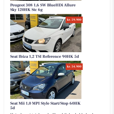
Peugeot 308 1,6 SW BlueHDi Allure
Sky 120HK Stc 6g
kr. 59.900
Seat Ibiza 1,2 TSI Reference 90HK 5d
kr. 54.900
Seat Mii 1,0 MPI Style Start/Stop 60HK
5d