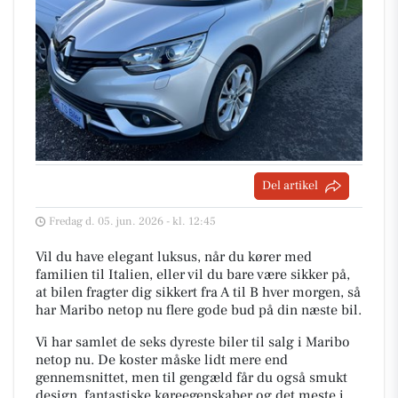
Del artikel
Fredag d. 05. jun. 2026 - kl. 12:45
Vil du have elegant luksus, når du kører med
familien til Italien, eller vil du bare være sikker på,
at bilen fragter dig sikkert fra A til B hver morgen, så
har Maribo netop nu flere gode bud på din næste bil.
Vi har samlet de seks dyreste biler til salg i Maribo
netop nu. De koster måske lidt mere end
gennemsnittet, men til gengæld får du også smukt
design, fantastiske køreegenskaber og det meste i