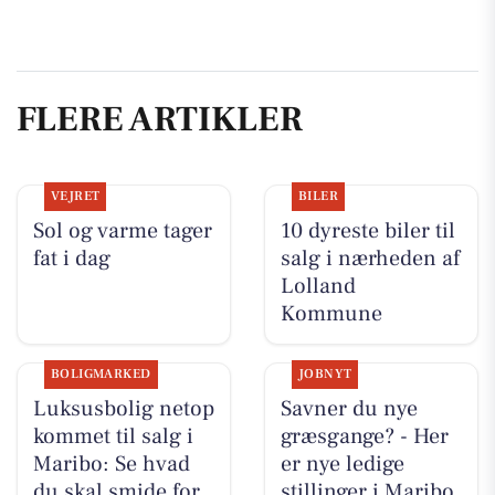
FLERE ARTIKLER
VEJRET
BILER
Sol og varme tager
10 dyreste biler til
fat i dag
salg i nærheden af
Lolland
Kommune
BOLIGMARKED
JOBNYT
Luksusbolig netop
Savner du nye
kommet til salg i
græsgange? - Her
Maribo: Se hvad
er nye ledige
du skal smide for
stillinger i Maribo