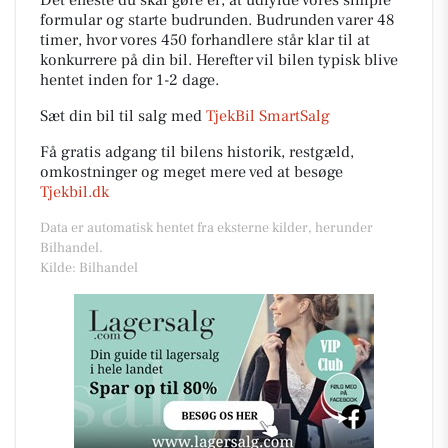
Det eneste du skal gøre er, at udfylde vores simple
formular og starte budrunden. Budrunden varer 48
timer, hvor vores 450 forhandlere står klar til at
konkurrere på din bil. Herefter vil bilen typisk blive
hentet inden for 1-2 dage.
Sæt din bil til salg med
TjekBil SmartSalg
Få gratis adgang til bilens historik, restgæld,
omkostninger og meget mere ved at besøge
Tjekbil.dk
Data er automatisk hentet fra eksterne kilder, herunder
Bilhandel.
Kilde: Bilhandel