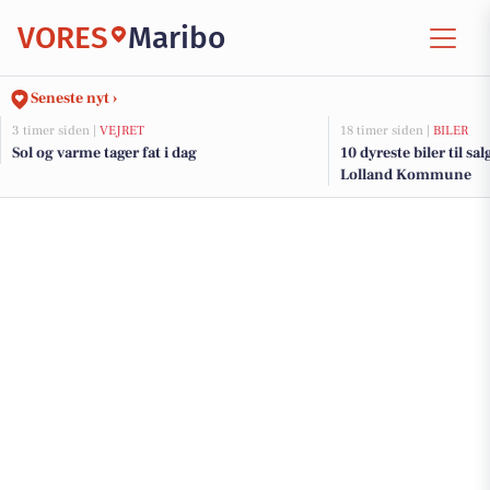
VORES
Maribo
Seneste nyt ›
3 timer siden |
VEJRET
18 timer siden |
BILER
Sol og varme tager fat i dag
10 dyreste biler til sa
Lolland Kommune