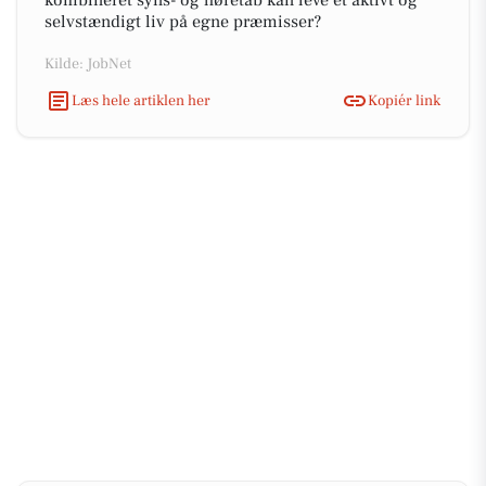
kombineret syns- og høretab kan leve et aktivt og
selvstændigt liv på egne præmisser?
Kilde: JobNet
Læs hele artiklen her
Kopiér link