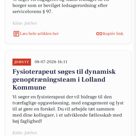
borger som er bevilget ledsagerordning efter
servicelovens § 97.
Kilde: JobNet
Læs hele artiklen her
Kopiér link
08-07-2026 16:11
JOBNYT
Fysioterapeut søges til dynamisk
genoptræningsteam i Lolland
Kommune
Vi søger en fysioterapeut der vil bidrage til den
tværfaglige opgaveløsning, med engagement og lyst
til at gøre en forskel. Du vil arbejde tæt sammen
med dine kollegaer, i et udviklende fællesskab med
høj faglighed!
Kilde: JobNet