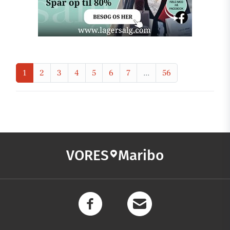
1
2
3
4
5
6
7
...
56
VORES
Maribo