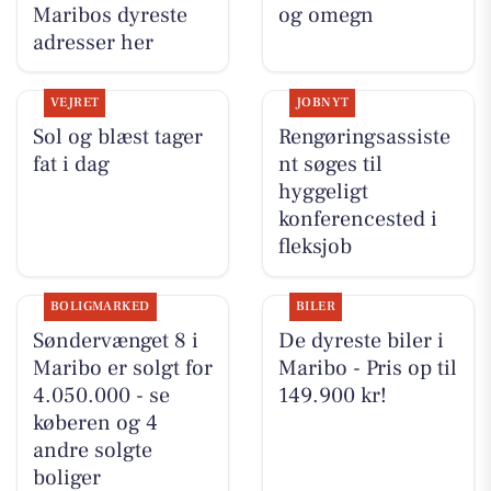
Maribos dyreste
og omegn
adresser her
VEJRET
JOBNYT
Sol og blæst tager
Rengøringsassiste
fat i dag
nt søges til
hyggeligt
konferencested i
fleksjob
BOLIGMARKED
BILER
Søndervænget 8 i
De dyreste biler i
Maribo er solgt for
Maribo - Pris op til
4.050.000 - se
149.900 kr!
køberen og 4
andre solgte
boliger