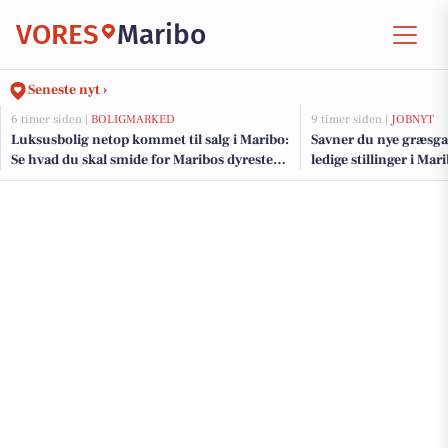
VORES
Maribo
Seneste nyt ›
6 timer siden |
BOLIGMARKED
9 timer siden |
JOBNYT
Luksusbolig netop kommet til salg i Maribo:
Savner du nye græsga
Se hvad du skal smide for Maribos dyreste
ledige stillinger i M
adresser her