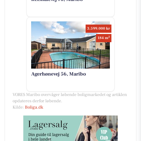
3.599.000 kr
2
184 m
Agerhønevej 56, Maribo
VORES Maribo overvåger løbende boligmarkedet og artiklen
opdateres derfor løbende.
Kilde:
Boliga.dk