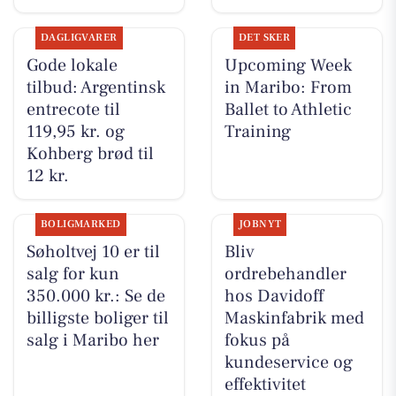
DAGLIGVARER
DET SKER
Gode lokale
Upcoming Week
tilbud: Argentinsk
in Maribo: From
entrecote til
Ballet to Athletic
119,95 kr. og
Training
Kohberg brød til
12 kr.
BOLIGMARKED
JOBNYT
Søholtvej 10 er til
Bliv
salg for kun
ordrebehandler
350.000 kr.: Se de
hos Davidoff
billigste boliger til
Maskinfabrik med
salg i Maribo her
fokus på
kundeservice og
effektivitet