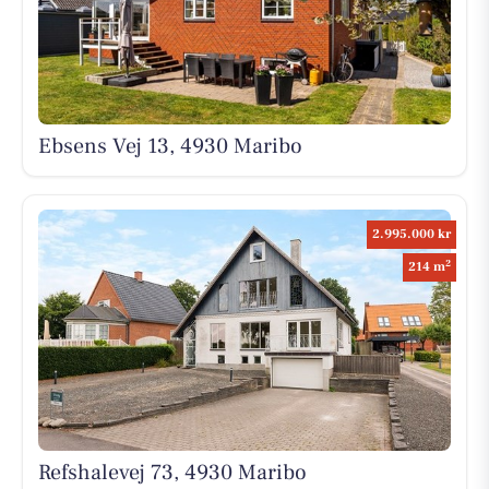
Ebsens Vej 13, 4930 Maribo
2.995.000 kr
2
214 m
Refshalevej 73, 4930 Maribo