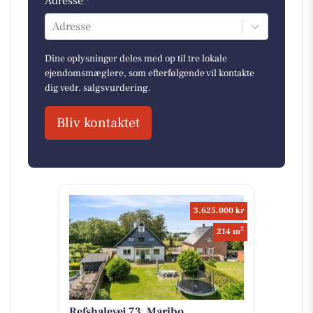
Adresse *
Adresse
Dine oplysninger deles med op til tre lokale
ejendomsmæglere, som efterfølgende vil kontakte
dig vedr. salgsvurdering.
Bliv kontaktet
3.625.000 kr
2
214 m
Refshalevej 73, Maribo