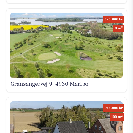
525.000 kr
2
0 m
Gransangervej 9, 4930 Maribo
975.000 kr
2
100 m