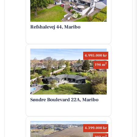
Refshalevej 44, Maribo
4.995.000 kr
2
194 m
Søndre Boulevard 22A, Maribo
4.399.000 kr
2