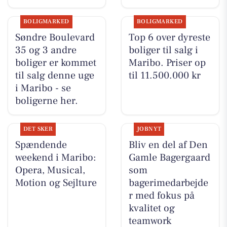
BOLIGMARKED
BOLIGMARKED
Søndre Boulevard
Top 6 over dyreste
35 og 3 andre
boliger til salg i
boliger er kommet
Maribo. Priser op
til salg denne uge
til 11.500.000 kr
i Maribo - se
boligerne her.
DET SKER
JOBNYT
Spændende
Bliv en del af Den
weekend i Maribo:
Gamle Bagergaard
Opera, Musical,
som
Motion og Sejlture
bagerimedarbejde
r med fokus på
kvalitet og
teamwork