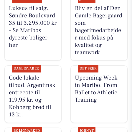
Luksus til salg:
Bliv en del af Den
Søndre Boulevard
Gamle Bagergaard
35 til 3.295.000 kr
som
– Se Maribos
bagerimedarbejde
dyreste boliger
r med fokus på
her
kvalitet og
teamwork
DAGLIGVARER
DET SKER
Gode lokale
Upcoming Week
tilbud: Argentinsk
in Maribo: From
entrecote til
Ballet to Athletic
119,95 kr. og
Training
Kohberg brød til
12 kr.
BOLIGMARKED
JOBNYT