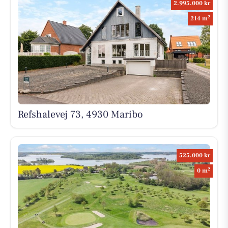
2.995.000 kr
2
214 m
Refshalevej 73, 4930 Maribo
525.000 kr
2
0 m