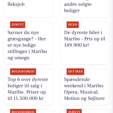
fleksjob
andre solgte
boliger
JOBNYT
BILER
Savner du nye
De dyreste biler i
græsgange? - Her
Maribo - Pris op til
er nye ledige
149.900 kr!
stillinger i Maribo
og omegn
BOLIGMARKED
DET SKER
Top 6 over dyreste
Spændende
boliger til salg i
weekend i Maribo:
Maribo. Priser op
Opera, Musical,
til 11.500.000 kr
Motion og Sejlture
BOLIGMARKED
JOBNYT