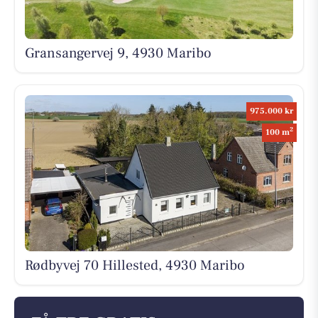
Gransangervej 9, 4930 Maribo
975.000 kr
2
100 m
Rødbyvej 70 Hillested, 4930 Maribo