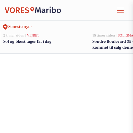
VORES
Maribo
Seneste nyt ›
2 timer siden |
VEJRET
18 timer siden |
BOLIGM
Sol og blæst tager fat i dag
Søndre Boulevard 35 o
kommet til salg denne
boligerne her.