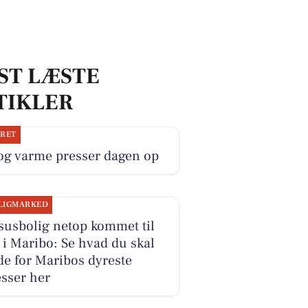
ST LÆSTE
TIKLER
JRET
og varme presser dagen op
LIGMARKED
susbolig netop kommet til
 i Maribo: Se hvad du skal
e for Maribos dyreste
sser her