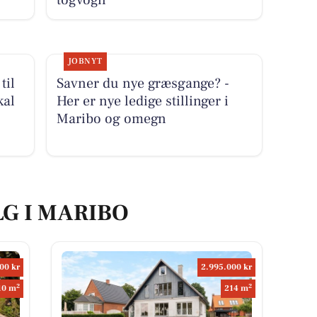
togvogn
JOBNYT
til
Savner du nye græsgange? -
kal
Her er nye ledige stillinger i
Maribo og omegn
LG I MARIBO
00 kr
2.995.000 kr
2
2
10 m
214 m