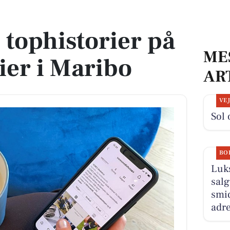
edier i Maribo
 tophistorier på
ME
ier i Maribo
AR
VE
Sol 
BO
Luk
salg
smid
adre