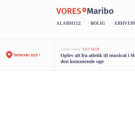
VORES
Maribo
ALARM112
BOLIG
ERHVER
1 time siden |
DET SKER
Seneste nyt ›
Oplev alt fra atletik til musical i 
den kommende uge