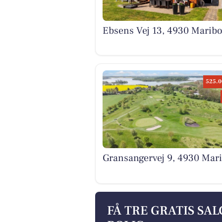
Ebsens Vej 13, 4930 Marib
525.0
Gransangervej 9, 4930 Mar
FÅ TRE GRATIS SA