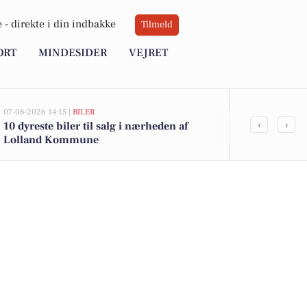
 -
direkte i din indbakke
Tilmeld
ORT
MINDESIDER
VEJRET
07-08-2026 14:15 |
BILER
07-08-2026 14:05
‹
›
10 dyreste biler til salg i nærheden af
De billigste 
Lolland Kommune
49.900 kr