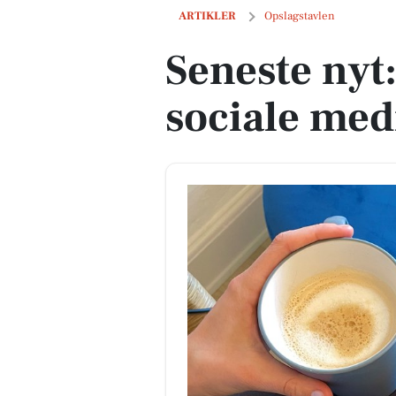
Seneste nyt: tophistorier på sociale m
ARTIKLER
Opslagstavlen
Seneste nyt:
sociale med