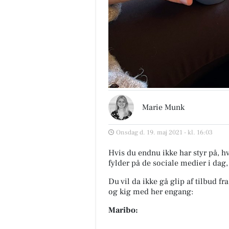
Marie Munk
Onsdag d. 19. maj 2021 - kl. 16:03
Hvis du endnu ikke har styr på, hv
fylder på de sociale medier i dag,
Du vil da ikke gå glip af tilbud f
og kig med her engang:
Maribo: