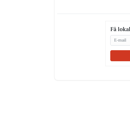
Få loka
Email