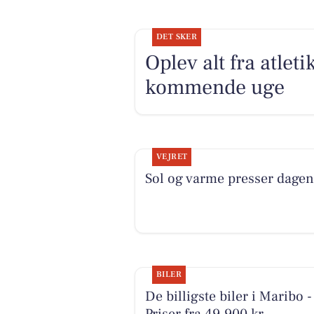
DET SKER
Oplev alt fra atlet
kommende uge
VEJRET
Sol og varme presser dagen
BILER
De billigste biler i Maribo -