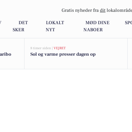
Gratis nyheder fra
dit
lokalområde
V
DET
LOKALT
MØD DINE
SP
SKER
NYT
NABOER
8 timer siden |
VEJRET
Maribo
Sol og varme presser dagen op