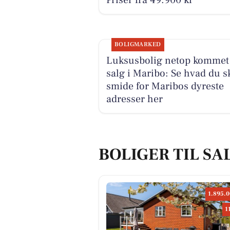
Priser fra 49.900 kr
BOLIGMARKED
Luksusbolig netop kommet 
salg i Maribo: Se hvad du s
smide for Maribos dyreste
adresser her
BOLIGER TIL SA
1.895.0
1