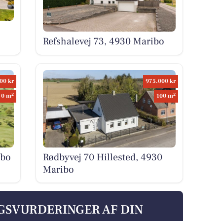
o
Refshalevej 73, 4930 Maribo
00 kr
975.000 kr
2
2
0 m
100 m
ibo
Rødbyvej 70 Hillested, 4930
Maribo
LGSVURDERINGER AF DIN