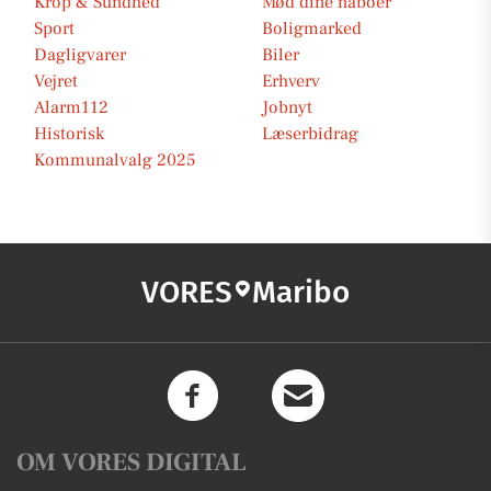
Krop & Sundhed
Mød dine naboer
Sport
Boligmarked
Dagligvarer
Biler
Vejret
Erhverv
Alarm112
Jobnyt
Historisk
Læserbidrag
Kommunalvalg 2025
VORES
Maribo
OM VORES DIGITAL