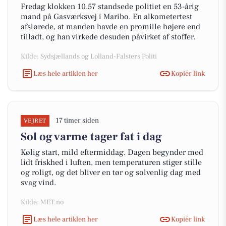
Fredag klokken 10.57 standsede politiet en 53-årig
mand på Gasværksvej i Maribo. En alkometertest
afslørede, at manden havde en promille højere end
tilladt, og han virkede desuden påvirket af stoffer.
Kilde: Sydsjællands og Lolland-Falsters Politi
Læs hele artiklen her
Kopiér link
17 timer siden
VEJRET
Sol og varme tager fat i dag
Kølig start, mild eftermiddag. Dagen begynder med
lidt friskhed i luften, men temperaturen stiger stille
og roligt, og det bliver en tør og solvenlig dag med
svag vind.
Kilde: MET.no
Læs hele artiklen her
Kopiér link