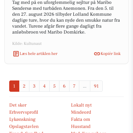
Tag med på en uforglemmelig sejltur på Maribo
Søndersø med turbåden Anemonen. Fra den 5. til
den 27. august 2026 tilbyder Lolland Kommune
daglige ture, hvor du kan nyde den smukke natur fra
vandet. Turene afgår flere gange dagligt fra
anløbsbroen ved Maribo Domkirke.
Kilde: Kultunaut
Læs hele artiklen her
Kopiér link
1
2
3
4
5
6
7
...
91
Det sker
Lokalt nyt
Erhvervsprofil
Mindeord
Lykønskning
Fakta om
Opslagstavlen
Husstand