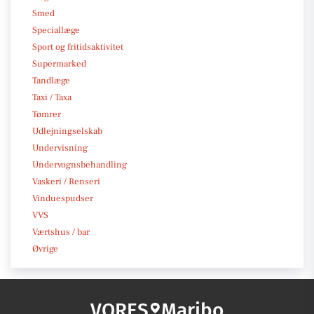
Smed
Speciallæge
Sport og fritidsaktivitet
Supermarked
Tandlæge
Taxi / Taxa
Tømrer
Udlejningselskab
Undervisning
Undervognsbehandling
Vaskeri / Renseri
Vinduespudser
VVS
Værtshus / bar
Øvrige
VORES
Maribo