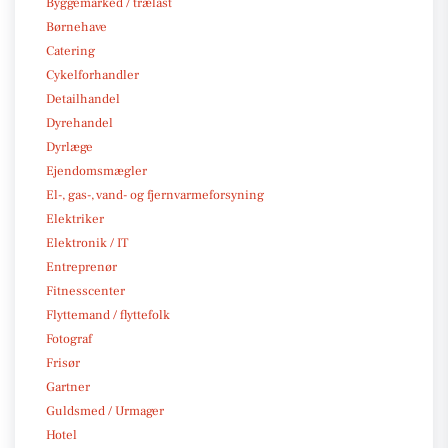
Byggemarked / trælast
Børnehave
Catering
Cykelforhandler
Detailhandel
Dyrehandel
Dyrlæge
Ejendomsmægler
El-, gas-, vand- og fjernvarmeforsyning
Elektriker
Elektronik / IT
Entreprenør
Fitnesscenter
Flyttemand / flyttefolk
Fotograf
Frisør
Gartner
Guldsmed / Urmager
Hotel