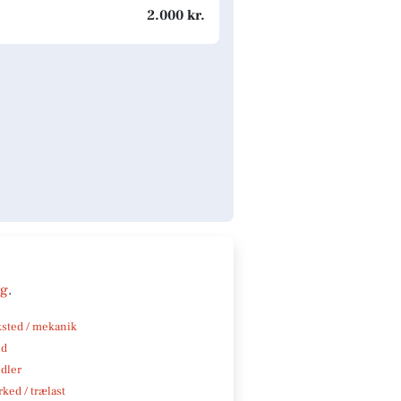
2.000 kr.
ng
.
sted / mekanik
nd
ndler
ked / trælast