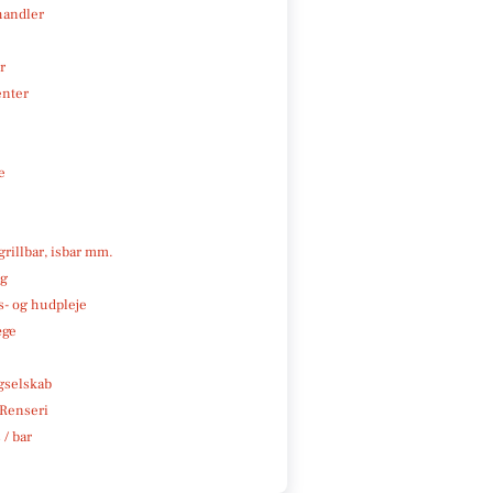
handler
r
enter
e
 grillbar, isbar mm.
ng
- og hudpleje
æge
e
gselskab
 Renseri
 / bar