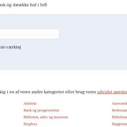
ask og dæække hul i loft
nte værktøj
kig i en af vores andre kategorier eller brug vores
udvidet søgni
Arkitekt
Autoværk
Bank og pengeinstitut
Bedema
Bibliotek, arkiv og museum
Bilforha
Bryghus
Byggemar