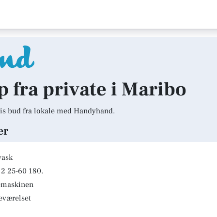
p fra private i Maribo
is bud fra lokale med Handyhand.
er
vask
2 25-60 180.
kemaskinen
deværelset