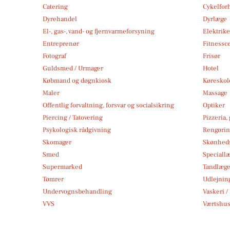
Catering
Cykelfor
Dyrehandel
Dyrlæge
El-, gas-, vand- og fjernvarmeforsyning
Elektrike
Entreprenør
Fitnessc
Fotograf
Frisør
Guldsmed / Urmager
Hotel
Købmand og døgnkiosk
Køreskol
Maler
Massage
Offentlig forvaltning, forsvar og socialsikring
Optiker
Piercing / Tatovering
Pizzeria,
Psykologisk rådgivning
Rengøri
Skomager
Skønheds
Smed
Speciall
Supermarked
Tandlæg
Tømrer
Udlejnin
Undervognsbehandling
Vaskeri /
VVS
Værtshus