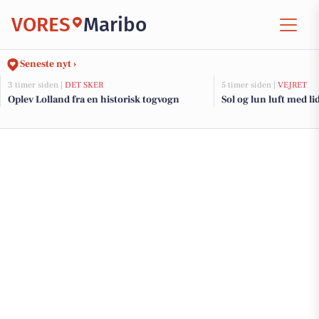
VORES
Maribo
Seneste nyt ›
3 timer siden |
DET SKER
5 timer siden |
VEJRET
Oplev Lolland fra en historisk togvogn
Sol og lun luft med lid