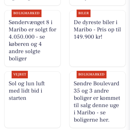
BOLIGMARKED
BILER
Søndervænget 8 i
De dyreste biler i
Maribo er solgt for
Maribo - Pris op til
4.050.000 - se
149.900 kr!
køberen og 4
andre solgte
boliger
VEJRET
BOLIGMARKED
Sol og lun luft
Søndre Boulevard
med lidt bid i
35 og 3 andre
starten
boliger er kommet
til salg denne uge
i Maribo - se
boligerne her.