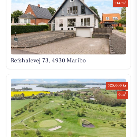
2
214 m
Refshalevej 73, 4930 Maribo
525.000 kr
2
0 m