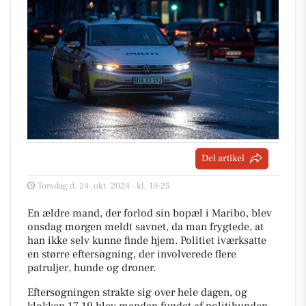
Del artikel
Torsdag d. 24. okt. 2024 - kl. 10:25
En ældre mand, der forlod sin bopæl i Maribo, blev
onsdag morgen meldt savnet, da man frygtede, at
han ikke selv kunne finde hjem. Politiet iværksatte
en større eftersøgning, der involverede flere
patruljer, hunde og droner.
Eftersøgningen strakte sig over hele dagen, og
klokken 17.19 blev manden fundet af politihunden