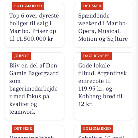
BOLIGMARKED
DET SKER
Top 6 over dyreste
Spændende
boliger til salg i
weekend i Maribo:
Maribo. Priser op
Opera, Musical,
til 11.500.000 kr
Motion og Sejlture
JOBNYT
DAGLIGVARER
Bliv en del af Den
Gode lokale
Gamle Bagergaard
tilbud: Argentinsk
som
entrecote til
bagerimedarbejde
119,95 kr. og
r med fokus på
Kohberg brød til
kvalitet og
12 kr.
teamwork
DET SKER
BOLIGMARKED