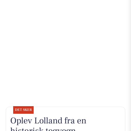
DET SKER
Oplev Lolland fra en
historisk togvogn