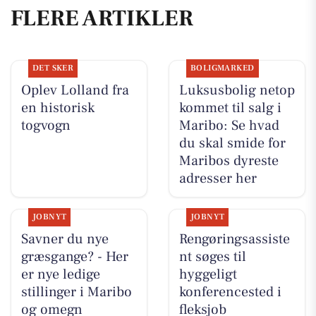
FLERE ARTIKLER
DET SKER
BOLIGMARKED
Oplev Lolland fra
Luksusbolig netop
en historisk
kommet til salg i
togvogn
Maribo: Se hvad
du skal smide for
Maribos dyreste
adresser her
JOBNYT
JOBNYT
Savner du nye
Rengøringsassiste
græsgange? - Her
nt søges til
er nye ledige
hyggeligt
stillinger i Maribo
konferencested i
og omegn
fleksjob