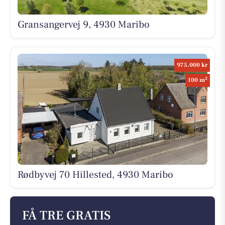
Gransangervej 9, 4930 Maribo
975.000 kr
2
100 m
Rødbyvej 70 Hillested, 4930 Maribo
FÅ TRE GRATIS