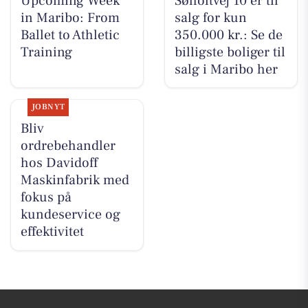
Upcoming Week
Søholtvej 10 er til
in Maribo: From
salg for kun
Ballet to Athletic
350.000 kr.: Se de
Training
billigste boliger til
salg i Maribo her
JOBNYT
Bliv
ordrebehandler
hos Davidoff
Maskinfabrik med
fokus på
kundeservice og
effektivitet