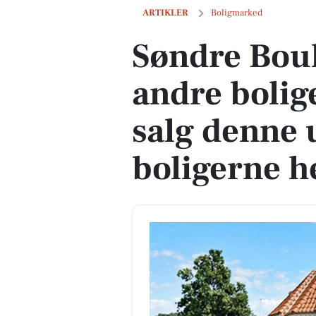
Søndre Boulevard 35 og 3 andre boliger
ARTIKLER
Boligmarked
Søndre Boul
andre bolig
salg denne 
boligerne h