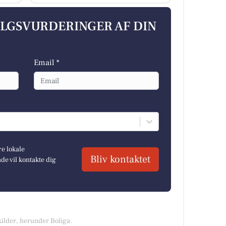
ALGSVURDERINGER AF DIN
Email *
re lokale
Bliv kontaktet
e vil kontakte dig
kilder, herunder Boliga.