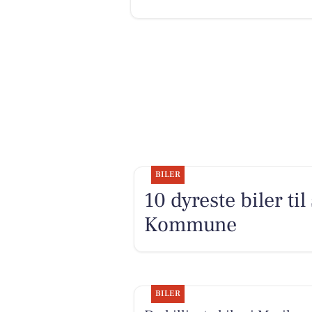
BILER
10 dyreste biler ti
Kommune
BILER