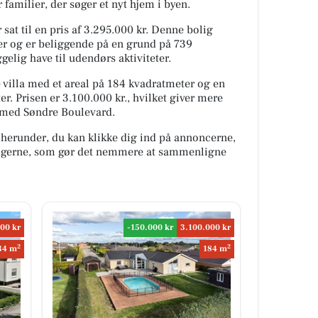
 familier, der søger et nyt hjem i byen.
sat til en pris af 3.295.000 kr. Denne bolig
er og er beliggende på en grund på 739
gelig have til udendørs aktiviteter.
 villa med et areal på 184 kvadratmeter og en
r. Prisen er 3.100.000 kr., hvilket giver mere
 med Søndre Boulevard.
 herunder, du kan klikke dig ind på annoncerne,
oligerne, som gør det nemmere at sammenligne
00 kr
-150.000 kr
3.100.000 kr
2
2
34 m
184 m