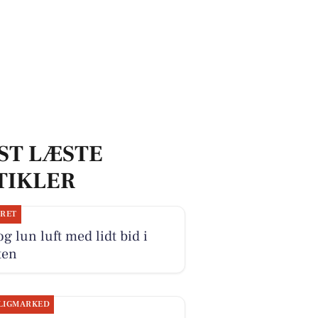
ST LÆSTE
TIKLER
JRET
og lun luft med lidt bid i
ten
LIGMARKED