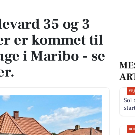
 er kommet til salg denne uge i Maribo - se boligerne her.
evard 35 og 3
er er kommet til
uge i Maribo - se
ME
er.
AR
VE
Sol 
star
BO