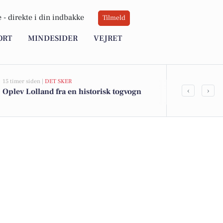
 -
direkte i din indbakke
Tilmeld
ORT
MINDESIDER
VEJRET
15 timer siden |
DET SKER
17 timer siden |
V
‹
›
Oplev Lolland fra en historisk togvogn
Sol og lun lu