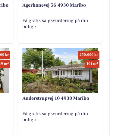
ribo
Agerhønevej 56 4930 Maribo
Få gratis salgsvurdering på din
bolig ›
00 kr
250.000 kr
2
2
19 m
101 m
Anderstrupvej 10 4930 Maribo
Få gratis salgsvurdering på din
bolig ›