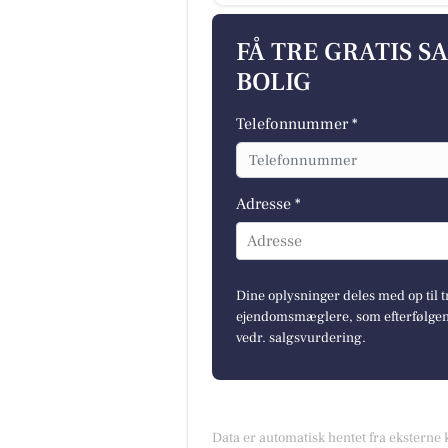
FÅ TRE GRATIS S
BOLIG
Telefonnummer *
Adresse *
Adresse
Dine oplysninger deles med op til t
ejendomsmæglere, som efterfølgend
vedr. salgsvurdering.
Data er automatisk hentet fra eksterne 