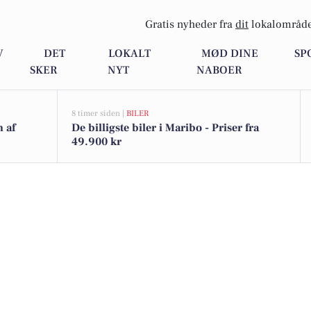
Gratis nyheder fra
dit
lokalområde
V
DET
LOKALT
MØD DINE
SP
SKER
NYT
NABOER
8 timer siden |
BILER
n af
De billigste biler i Maribo - Priser fra
49.900 kr