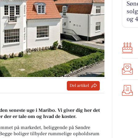
Søn
solg
og 4
Del artikel
den seneste uge i Maribo. Vi giver dig her det
er der er tale om og hvad de koster.
 kommet på markedet, beliggende på Søndre
 Begge boliger tilbyder rummelige opholdsrum