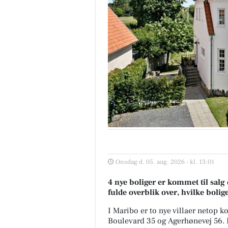
Onsdag d. 05. aug. 2026 - kl. 13:01
4 nye boliger er kommet til salg 
fulde overblik over, hvilke bolig
I Maribo er to nye villaer netop
Boulevard 35 og Agerhønevej 56.