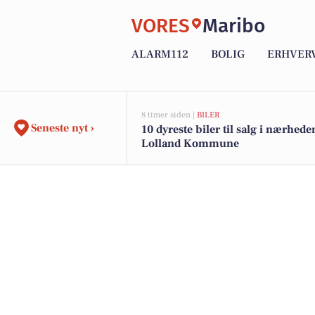
VORES
Maribo
ALARM112
BOLIG
ERHVER
8 timer siden |
BILER
Seneste nyt ›
10 dyreste biler til salg i nærhede
Lolland Kommune