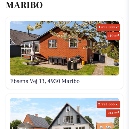
MARIBO
1.895.000 kr
2
110 m
Ebsens Vej 13, 4930 Maribo
2.995.000 kr
2
214 m