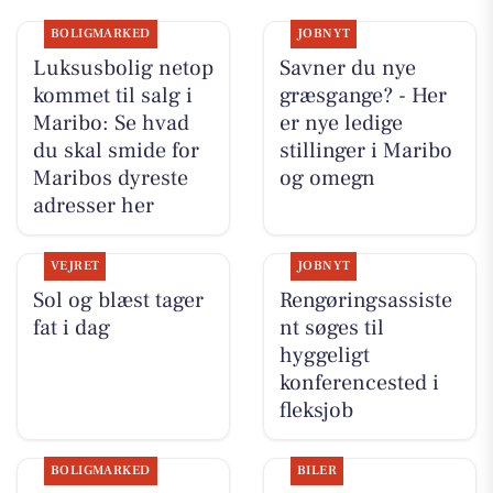
BOLIGMARKED
JOBNYT
Luksusbolig netop
Savner du nye
kommet til salg i
græsgange? - Her
Maribo: Se hvad
er nye ledige
du skal smide for
stillinger i Maribo
Maribos dyreste
og omegn
adresser her
VEJRET
JOBNYT
Sol og blæst tager
Rengøringsassiste
fat i dag
nt søges til
hyggeligt
konferencested i
fleksjob
BOLIGMARKED
BILER